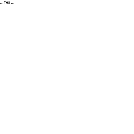
Yes
...
...