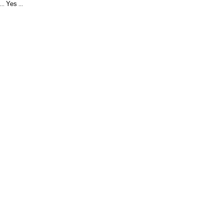
Yes
...
...