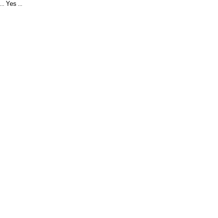
Yes
...
...