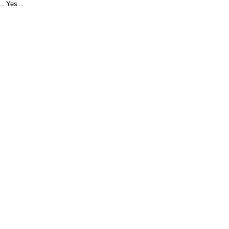
Yes
...
...