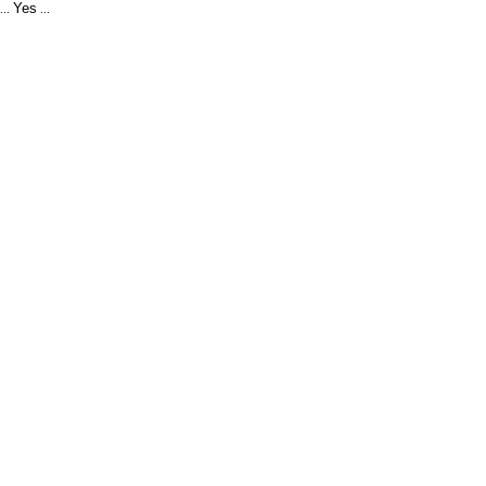
Yes
...
...