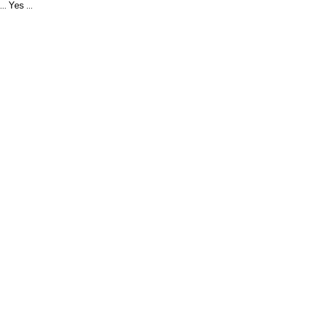
Yes
...
...