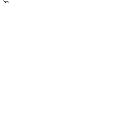
Yes
...
...