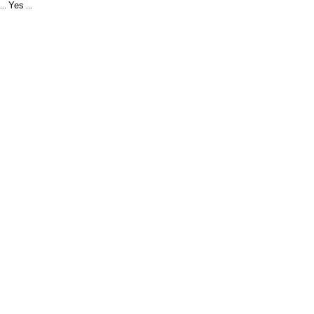
Yes
...
...