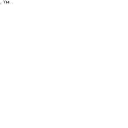
Yes
...
...