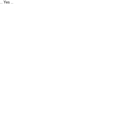
Yes
...
...