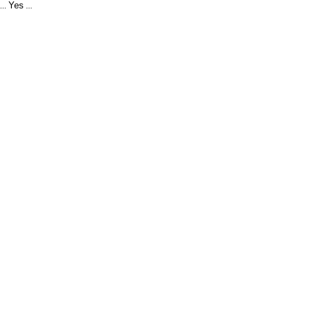
Yes
...
...