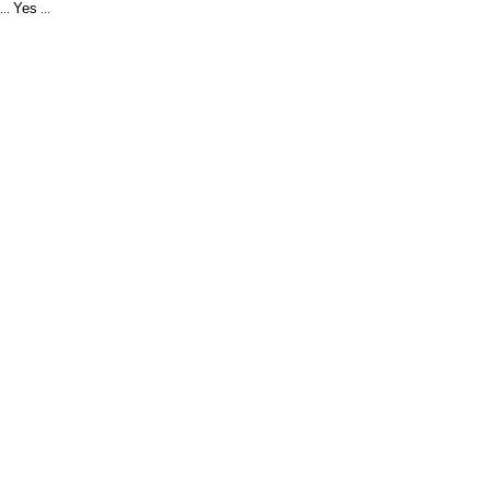
Yes
...
...