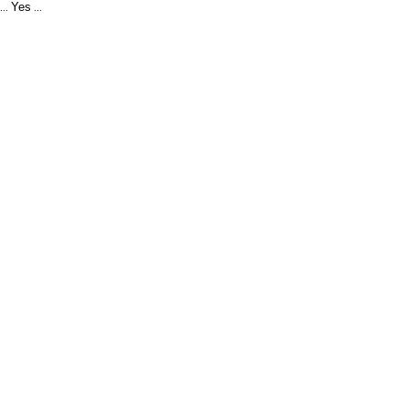
Yes
...
...