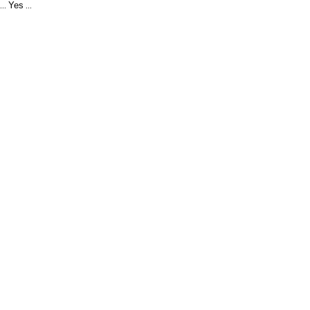
Yes
...
...