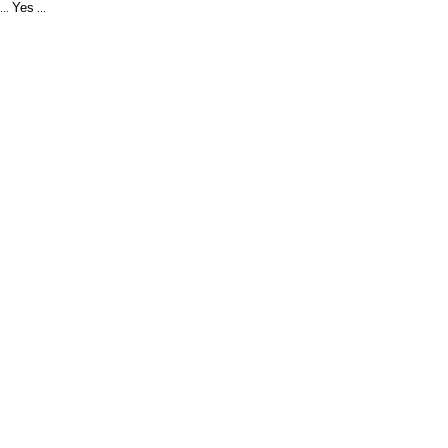
Yes
...
...