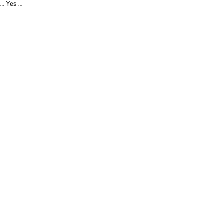
Yes
...
...