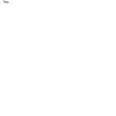
Yes
...
...