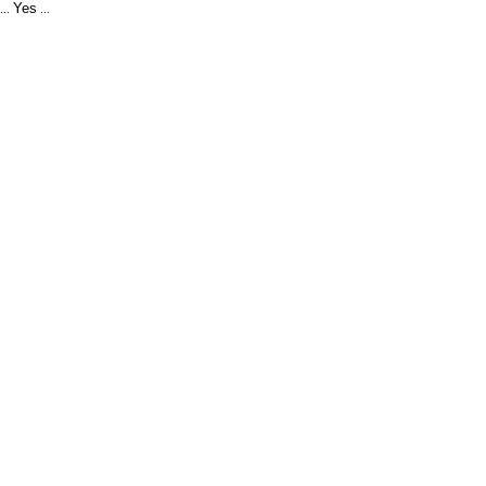
Yes
...
...