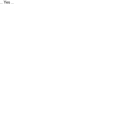
Yes
...
...