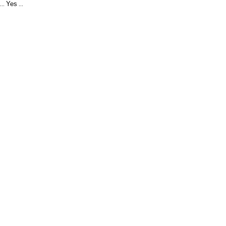
Yes
...
...