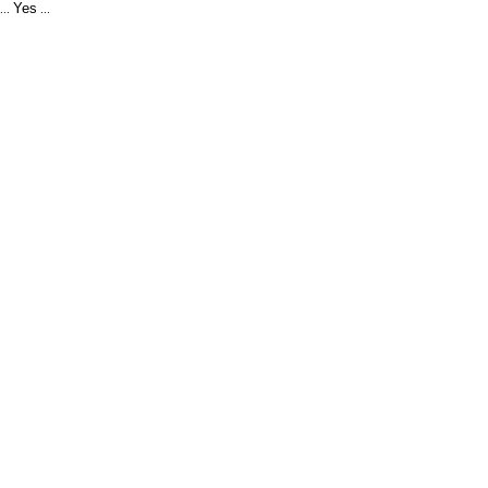
Yes
...
...