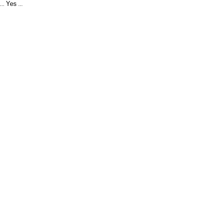
Yes
...
...