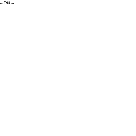
Yes
...
...