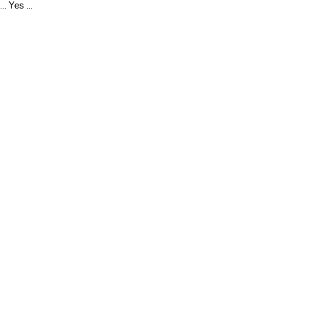
Yes
...
...