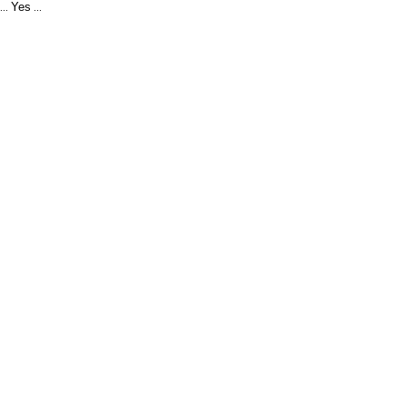
Yes
...
...