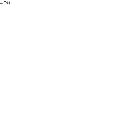
Yes
...
...