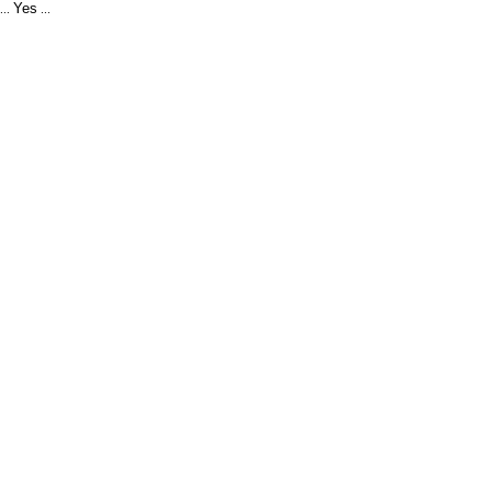
Yes
...
...