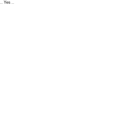
Yes
...
...