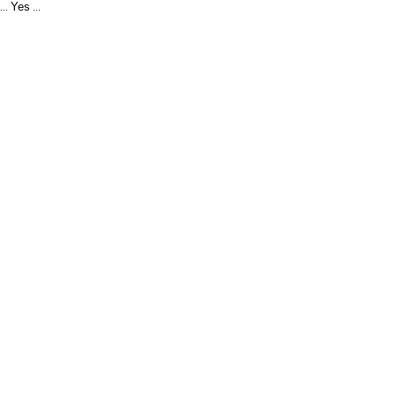
Yes
...
...