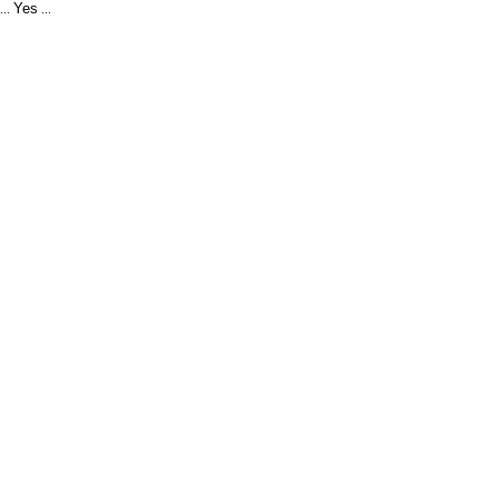
Yes
...
...