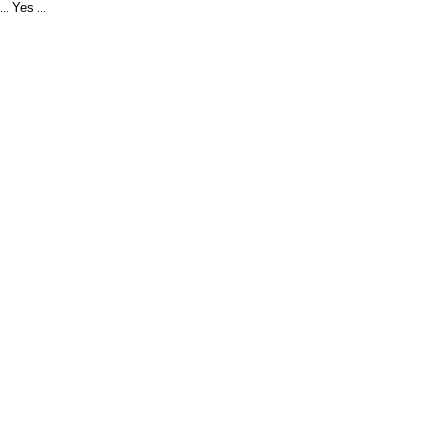
Yes
...
...