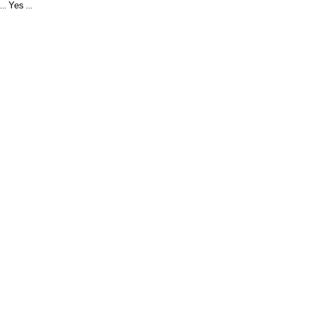
Yes
...
...