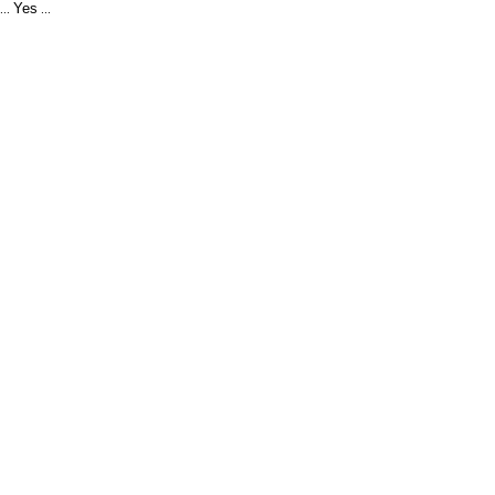
Yes
...
...