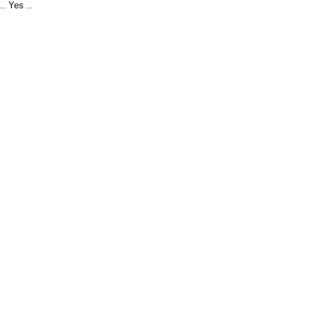
Yes
...
...