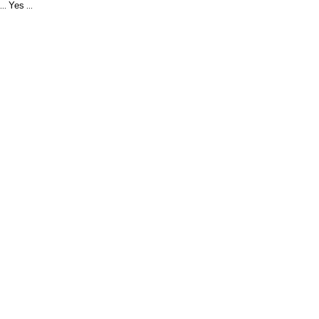
Yes
...
...