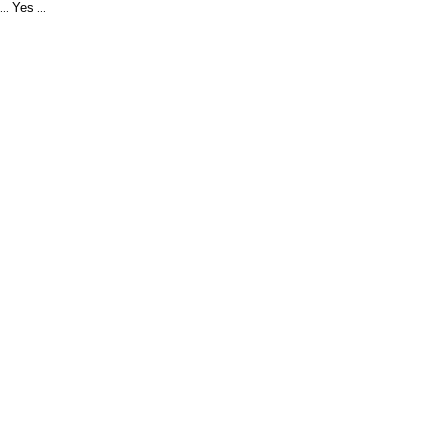
Yes
...
...