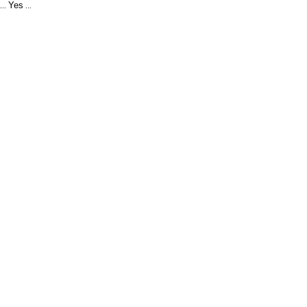
Yes
...
...