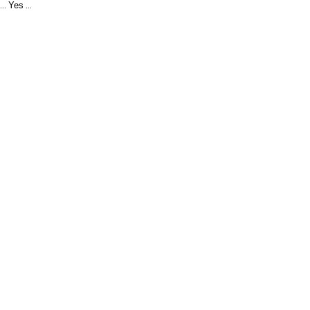
Yes
...
...