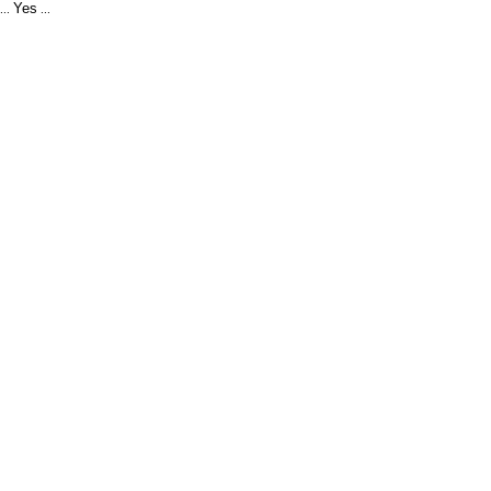
Yes
...
...