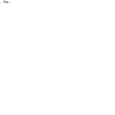
Yes
...
...