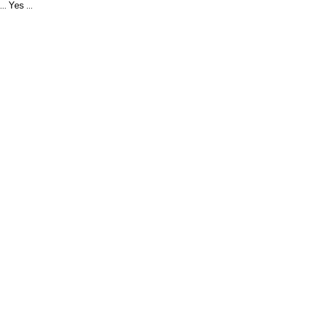
Yes
...
...