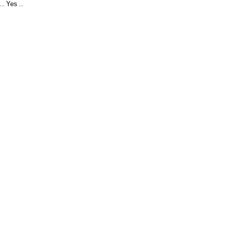
Yes
...
...