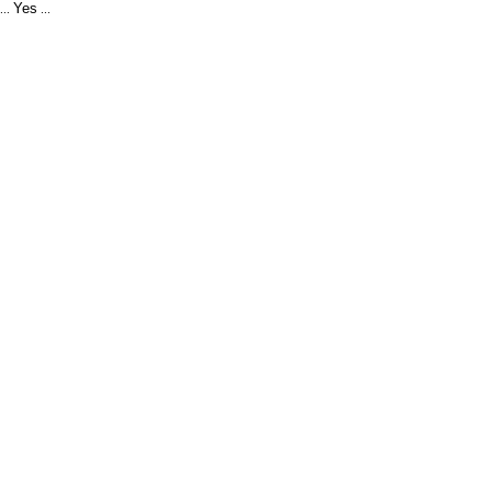
Yes
...
...