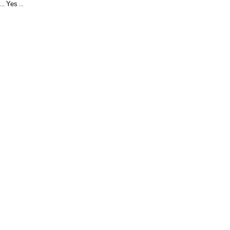
Yes
...
...