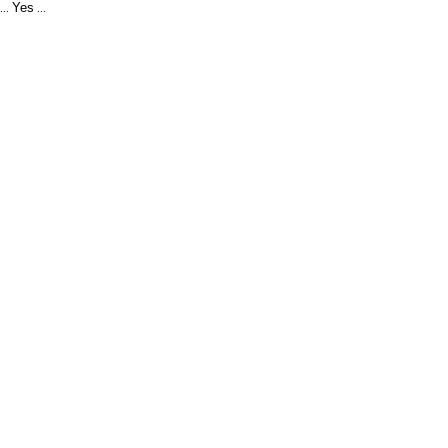
Yes
...
...