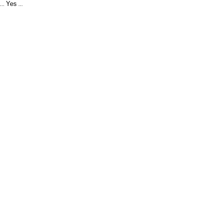
Yes
...
...