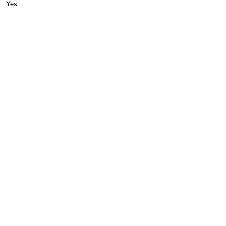
Yes
...
...