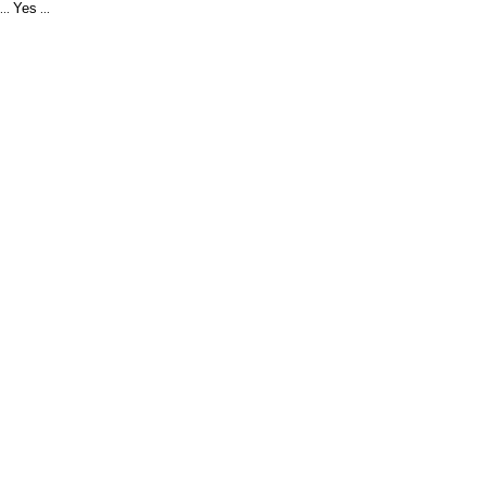
Yes
...
...