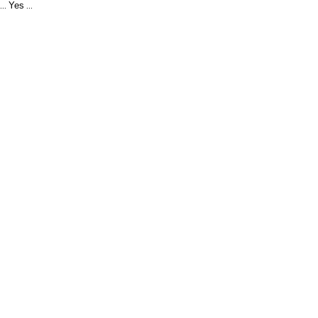
Yes
...
...