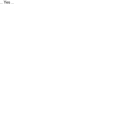
Yes
...
...